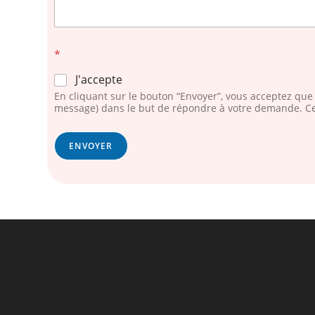
*
J'accepte
En cliquant sur le bouton “Envoyer”, vous acceptez que 
message) dans le but de répondre à votre demande. Ce
ENVOYER