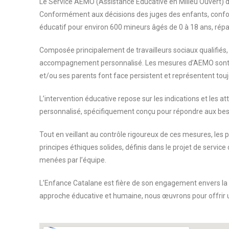
Le Service AEMO (Assistance Educative en Milieu Ouvert) de
Conformément aux décisions des juges des enfants, confor
éducatif pour environ 600 mineurs âgés de 0 à 18 ans, rép
Composée principalement de travailleurs sociaux qualifiés, l
accompagnement personnalisé. Les mesures d’AEMO sont gén
et/ou ses parents font face persistent et représentent tou
L’intervention éducative repose sur les indications et les 
personnalisé, spécifiquement conçu pour répondre aux beso
Tout en veillant au contrôle rigoureux de ces mesures, les 
principes éthiques solides, définis dans le projet de service 
menées par l’équipe.
L’Enfance Catalane est fière de son engagement envers la pr
approche éducative et humaine, nous œuvrons pour offrir u