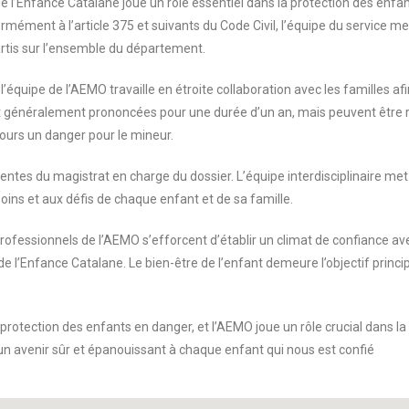
 l’Enfance Catalane joue un rôle essentiel dans la protection des enfan
mément à l’article 375 et suivants du Code Civil, l’équipe du servi
artis sur l’ensemble du département.
’équipe de l’AEMO travaille en étroite collaboration avec les familles afi
éralement prononcées pour une durée d’un an, mais peuvent être renou
jours un danger pour le mineur.
attentes du magistrat en charge du dossier. L’équipe interdisciplinaire
ins et aux défis de chaque enfant et de sa famille.
professionnels de l’AEMO s’efforcent d’établir un climat de confiance ave
de l’Enfance Catalane. Le bien-être de l’enfant demeure l’objectif principa
otection des enfants en danger, et l’AEMO joue un rôle crucial dans la 
n avenir sûr et épanouissant à chaque enfant qui nous est confié