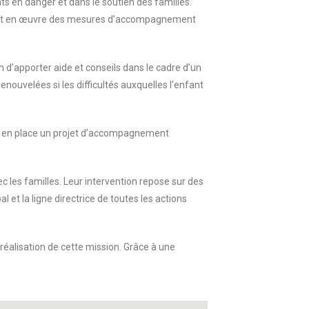
ts en danger et dans le soutien des familles.
ce met en œuvre des mesures d’accompagnement
n d’apporter aide et conseils dans le cadre d’un
velées si les difficultés auxquelles l’enfant
 met en place un projet d’accompagnement
c les familles. Leur intervention repose sur des
l et la ligne directrice de toutes les actions
réalisation de cette mission. Grâce à une