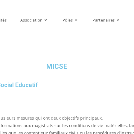
ités
Association
Pôles
Partenaires
MICSE
ocial Educatif
lusieurs mesures qui ont deux objectifs principaux.
formations aux magistrats sur les conditions de vie matérielles, fa
les que les contentieux familiaux civils ou les procédures d’instru